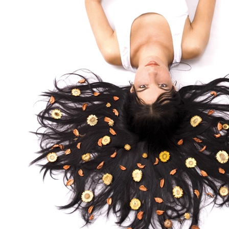
.
.
.
.
.
.
.
.
.
.
.